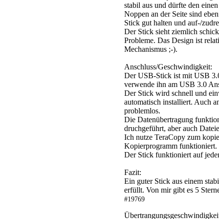
stabil aus und dürfte den ein
Noppen an der Seite sind ebenf
Stick gut halten und auf-/zudr
Der Stick sieht ziemlich schi
Probleme. Das Design ist relati
Mechanismus ;-).
Anschluss/Geschwindigkeit:
Der USB-Stick ist mit USB 3.
verwende ihn am USB 3.0 Ans
Der Stick wird schnell und ei
automatisch installiert. Auch 
problemlos.
Die Datenübertragung funktion
druchgeführt, aber auch Dateie
Ich nutze TeraCopy zum kopiere
Kopierprogramm funktioniert.
Der Stick funktioniert auf jeden
Fazit:
Ein guter Stick aus einem sta
erfüllt. Von mir gibt es 5 Stern
#19769
Übertrangungsgeschwindigkeit s