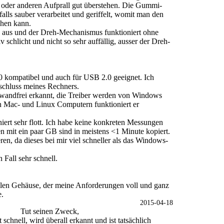
en oder anderen Aufprall gut überstehen. Die Gummi-
alls sauber verarbeitet und geriffelt, womit man den
ehen kann.
ck aus und der Dreh-Mechanismus funktioniert ohne
v schlicht und nicht so sehr auffällig, ausser der Dreh-
0 kompatibel und auch für USB 2.0 geeignet. Ich
chluss meines Rechners.
nwandfrei erkannt, die Treiber werden von Windows
an Mac- und Linux Computern funktioniert er
iert sehr flott. Ich habe keine konkreten Messungen
n mit ein paar GB sind in meistens <1 Minute kopiert.
n, da dieses bei mir viel schneller als das Windows-
 Fall sehr schnell.
bilen Gehäuse, der meine Anforderungen voll und ganz
e.
2015-04-18
Tut seinen Zweck,
chnell, wird überall erkannt und ist tatsächlich