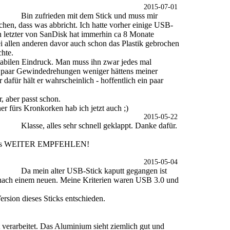
2015-07-01
Bin zufrieden mit dem Stick und muss mir
hen, dass was abbricht. Ich hatte vorher einige USB-
 letzter von SanDisk hat immerhin ca 8 Monate
i allen anderen davor auch schon das Plastik gebrochen
hte.
tabilen Eindruck. Man muss ihn zwar jedes mal
n paar Gewindedrehungen weniger hättens meiner
dafür hält er wahrscheinlich - hoffentlich ein paar
, aber passt schon.
r fürs Kronkorken hab ich jetzt auch ;)
2015-05-22
Klasse, alles sehr schnell geklappt. Danke dafür.
stens WEITER EMPFEHLEN!
2015-05-04
Da mein alter USB-Stick kaputt gegangen ist
h nach einem neuen. Meine Kriterien waren USB 3.0 und
rsion dieses Sticks entschieden.
ut verarbeitet. Das Aluminium sieht ziemlich gut und