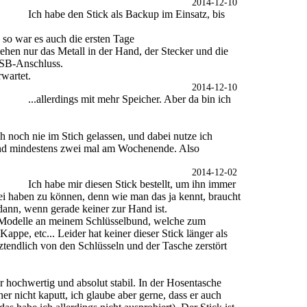
2014-12-10
Ich habe den Stick als Backup im Einsatz, bis
, so war es auch die ersten Tage
ehen nur das Metall in der Hand, der Stecker und die
USB-Anschluss.
rwartet.
2014-12-10
...allerdings mit mehr Speicher. Aber da bin ich
 noch nie im Stich gelassen, und dabei nutze ich
nd mindestens zwei mal am Wochenende. Also
2014-12-02
Ich habe mir diesen Stick bestellt, um ihn immer
i haben zu können, denn wie man das ja kennt, braucht
ann, wenn gerade keiner zur Hand ist.
e Modelle an meinem Schlüsselbund, welche zum
appe, etc... Leider hat keiner dieser Stick länger als
tztendlich von den Schlüsseln und der Tasche zerstört
 hochwertig und absolut stabil. In der Hosentasche
r nicht kaputt, ich glaube aber gerne, dass er auch