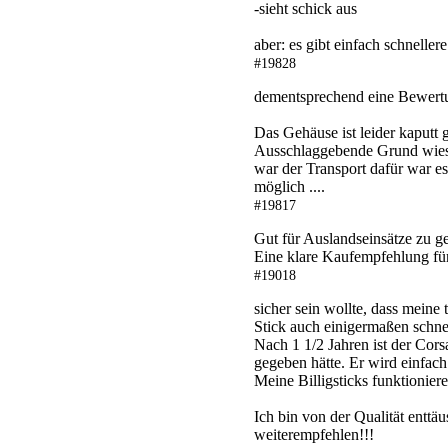
-sieht schick aus
aber: es gibt einfach schnelle
#19828
dementsprechend eine Bewert
Das Gehäuse ist leider kaputt 
Ausschlaggebende Grund wieso
war der Transport dafür war es
möglich ....
#19817
Gut für Auslandseinsätze zu g
Eine klare Kaufempfehlung für
#19018
sicher sein wollte, dass meine
Stick auch einigermaßen schnel
Nach 1 1/2 Jahren ist der Cors
gegeben hätte. Er wird einfac
Meine Billigsticks funktionier
Ich bin von der Qualität enttä
weiterempfehlen!!!