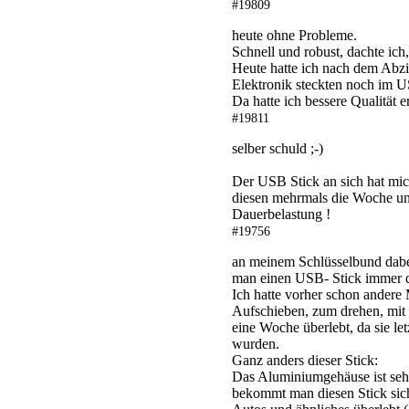
#19809
heute ohne Probleme.
Schnell und robust, dachte ich
Heute hatte ich nach dem Abzi
Elektronik steckten noch im 
Da hatte ich bessere Qualität e
#19811
selber schuld ;-)
Der USB Stick an sich hat mich
diesen mehrmals die Woche u
Dauerbelastung !
#19756
an meinem Schlüsselbund dabe
man einen USB- Stick immer d
Ich hatte vorher schon ander
Aufschieben, zum drehen, mit K
eine Woche überlebt, da sie le
wurden.
Ganz anders dieser Stick:
Das Aluminiumgehäuse ist sehr
bekommt man diesen Stick siche