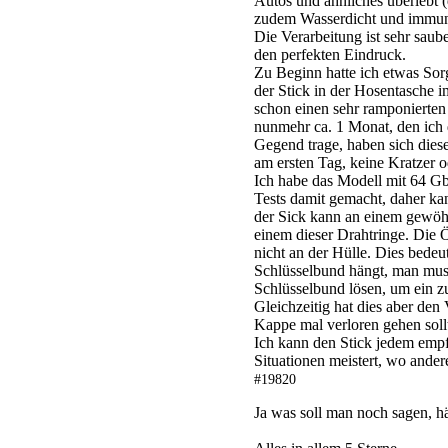
Autos und ähnliches überlebt (d
zudem Wasserdicht und immun
Die Verarbeitung ist sehr saube
den perfekten Eindruck.
Zu Beginn hatte ich etwas Sor
der Stick in der Hosentasche 
schon einen sehr ramponierten
nunmehr ca. 1 Monat, den ich 
Gegend trage, haben sich diese
am ersten Tag, keine Kratzer 
Ich habe das Modell mit 64 Gb,
Tests damit gemacht, daher ka
der Sick kann an einem gewöhn
einem dieser Drahtringe. Die Ö
nicht an der Hülle. Dies bedeu
Schlüsselbund hängt, man mus
Schlüsselbund lösen, um ein 
Gleichzeitig hat dies aber den 
Kappe mal verloren gehen soll
Ich kann den Stick jedem empfe
Situationen meistert, wo ander
#19820
Ja was soll man noch sagen, hä