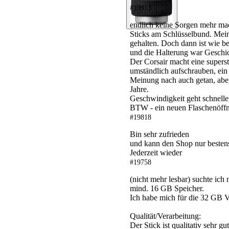
#19913
endlich keine Sorgen mehr mac
Sticks am Schlüsselbund. Mein
gehalten. Doch dann ist wie be
und die Halterung war Geschic
Der Corsair macht eine supers
umständlich aufschrauben, ei
Meinung nach auch getan, aber 
Jahre.
Geschwindigkeit geht schneller
BTW - ein neuen Flaschenöffne
#19818
Bin sehr zufrieden
und kann den Shop nur be
Jederzeit wieder
#19758
(nicht mehr lesbar) suchte ic
mind. 16 GB Speicher.
Ich habe mich für die 32 GB Ve
Qualität/Verarbeitung:
Der Stick ist qualitativ sehr g