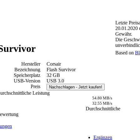
Letzte Preis
20.01.2020 
Gewähr.
Die Geschwi
unverbindli
Survivor
Based on
Bl
Hersteller
Corsair
Bezeichnung
Flash Survivor
Speicherplatz
32 GB
USB-Version
USB 3.0
Preis
Nachschlagen
- Jetzt kaufen!
urchschnittliche Leistung
54.80 MB/s
32.55 MB/s
Durchschnittliche
ewertung
ungen
Ergänzen