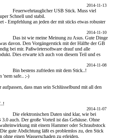
2014-11-13
Feuerwehrtauglicher USB Stick. Muss viel
uper Schnell und stabil.
tet - Empfehlung an jeden der mit sticks etwas robuster
2014-11-10
Das ist wie meine Meinung zu Asus. Gute Dinge
e was davon. Den Vorgängerstick mit der Hälfte der GB
ändig bei mir. Paßwörtersoftware drauf und alle
odukt. Dies erwarte ich auch von diesem Teil und es
2014-11-08
Bin bestens zufrieden mit dem Stick..!
 'nem safe.. ;-)
 aufpassen, dass man sein Schlüsselbund mit all den
.!
2014-11-07
Die elektronischen Daten sind klar, wie bei
3.0 auch. Der große Vorteil ist das Gehäuse. Ohne
 Gewalteinwirkung mit einem Hammer oder Schraubstock
 Die gute Abdichtung läßt es problemlos zu, den Stick
en ohne einen Wasserschaden zu erleiden.