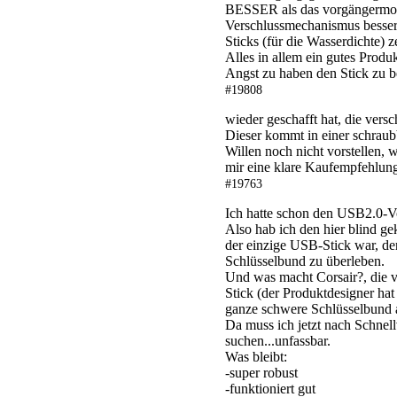
BESSER als das vorgängermode
Verschlussmechanismus besser 
Sticks (für die Wasserdichte) z
Alles in allem ein gutes Produ
Angst zu haben den Stick zu b
#19808
wieder geschafft hat, die versc
Dieser kommt in einer schraub
Willen noch nicht vorstellen, 
mir eine klare Kaufempfehlun
#19763
Ich hatte schon den USB2.0-Vo
Also hab ich den hier blind ge
der einzige USB-Stick war, de
Schlüsselbund zu überleben.
Und was macht Corsair?, die v
Stick (der Produktdesigner hat 
ganze schwere Schlüsselbund a
Da muss ich jetzt nach Schnel
suchen...unfassbar.
Was bleibt:
-super robust
-funktioniert gut