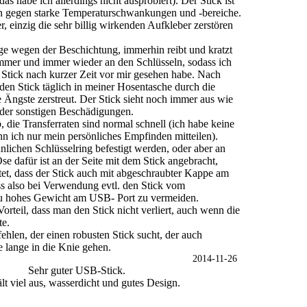
as habe ich allerdings nicht ausprobiert). Der Stick ist
 gegen starke Temperaturschwankungen und -bereiche.
r, einzig die sehr billig wirkenden Aufkleber zerstören
ge wegen der Beschichtung, immerhin reibt und kratzt
immer und immer wieder an den Schlüsseln, sodass ich
 Stick nach kurzer Zeit vor mir gesehen habe. Nach
den Stick täglich in meiner Hosentasche durch die
 Ängste zerstreut. Der Stick sieht noch immer aus wie
oder sonstigen Beschädigungen.
 die Transferraten sind normal schnell (ich habe keine
nn ich nur mein persönliches Empfinden mitteilen).
lichen Schlüsselring befestigt werden, oder aber an
se dafür ist an der Seite mit dem Stick angebracht,
tet, dass der Stick auch mit abgeschraubter Kappe am
s also bei Verwendung evtl. den Stick vom
zu hohes Gewicht am USB- Port zu vermeiden.
Vorteil, dass man den Stick nicht verliert, auch wenn die
te.
hlen, der einen robusten Stick sucht, der auch
e lange in die Knie gehen.
2014-11-26
Sehr guter USB-Stick.
lt viel aus, wasserdicht und gutes Design.