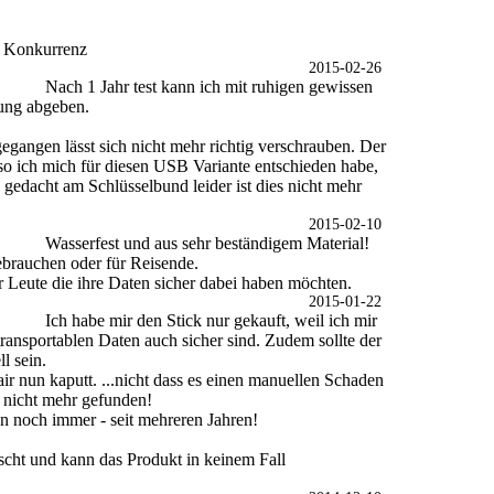
re Konkurrenz
2015-02-26
Nach 1 Jahr test kann ich mit ruhigen gewissen
ung abgeben.
gegangen lässt sich nicht mehr richtig verschrauben. Der
 ich mich für diesen USB Variante entschieden habe,
 gedacht am Schlüsselbund leider ist dies nicht mehr
2015-02-10
Wasserfest und aus sehr beständigem Material!
ebrauchen oder für Reisende.
 Leute die ihre Daten sicher dabei haben möchten.
2015-01-22
Ich habe mir den Stick nur gekauft, weil ich mir
 transportablen Daten auch sicher sind. Zudem sollte der
l sein.
air nun kaputt. ...nicht dass es einen manuellen Schaden
h nicht mehr gefunden!
en noch immer - seit mehreren Jahren!
uscht und kann das Produkt in keinem Fall