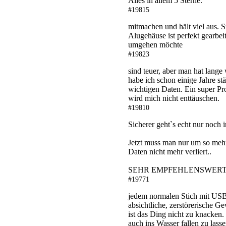
Alles in allem 5 Sterne.
#19815
mitmachen und hält viel aus. S
Alugehäuse ist perfekt gearbei
umgehen möchte
#19823
sind teuer, aber man hat lang
habe ich schon einige Jahre st
wichtigen Daten. Ein super Pr
wird mich nicht enttäuschen.
#19810
Sicherer geht`s echt nur noch in
Jetzt muss man nur um so mehr
Daten nicht mehr verliert..
SEHR EMPFEHLENSWERT.
#19771
jedem normalen Stich mit USB 
absichtliche, zerstörerische
ist das Ding nicht zu knacken.
auch ins Wasser fallen zu lass