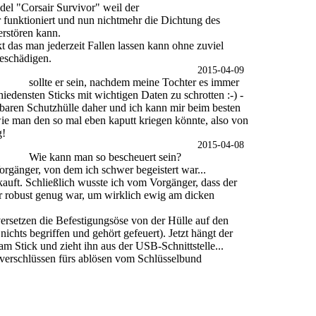
l "Corsair Survivor" weil der
funktioniert und nun nichtmehr die Dichtung des
erstören kann.
kt das man jederzeit Fallen lassen kann ohne zuviel
eschädigen.
2015-04-09
sollte er sein, nachdem meine Tochter es immer
hiedensten Sticks mit wichtigen Daten zu schrotten :-) -
baren Schutzhülle daher und ich kann mir beim besten
wie man den so mal eben kaputt kriegen könnte, also von
g!
2015-04-08
Wie kann man so bescheuert sein?
rgänger, von dem ich schwer begeistert war...
kauft. Schließlich wusste ich vom Vorgänger, dass der
r robust genug war, um wirklich ewig am dicken
ersetzen die Befestigungsöse von der Hülle auf den
nichts begriffen und gehört gefeuert). Jetzt hängt der
m Stick und zieht ihn aus der USB-Schnittstelle...
lverschlüssen fürs ablösen vom Schlüsselbund