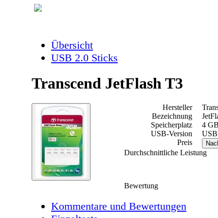
Übersicht
USB 2.0 Sticks
Transcend JetFlash T3
Hersteller
Tran
Bezeichnung
JetF
Speicherplatz
4 G
USB-Version
USB 
Preis
Nac
Durchschnittliche Leistung
Bewertung
Kommentare und Bewertungen