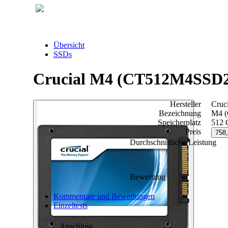
Übersicht
SSDs
Crucial M4 (CT512M4SSD
Hersteller
Cruci
Bezeichnung
M4 
Speicherplatz
512
Preis
758,
Durchschnittliche Leistung
Bewertung
Kommentare und Bewertungen
Einzeltests
Anschluss