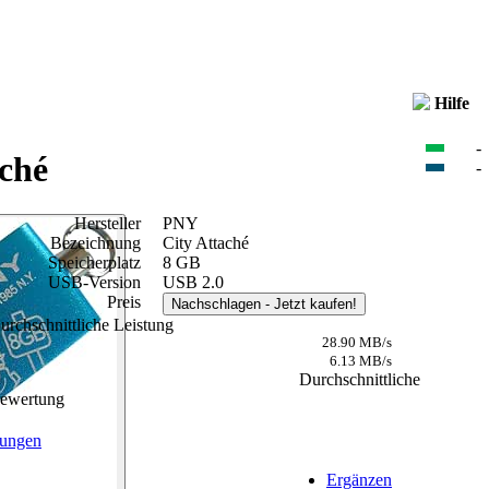
Hilfe
-
ché
-
Hersteller
PNY
Bezeichnung
City Attaché
Speicherplatz
8 GB
USB-Version
USB 2.0
Preis
Nachschlagen
- Jetzt kaufen!
urchschnittliche Leistung
28.90 MB/s
6.13 MB/s
Durchschnittliche
ewertung
ungen
Ergänzen